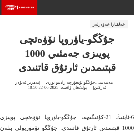
خەلقئارا خەۋەرلەر
جۇڭگو-ياۋروپا نۆۋەتچى
پويىزى جەمئىي 1000
قېتىمدىن ئارتۇق قاتنىدى
مەنبەسى:جۇڭگو ئۇيغۇرچە رادىيو تورى |تەھرىر:ئەنۋەر
ئەركىن| يوللانغان ۋاقىت: 2025-06-22 10:50
6-ئاينىڭ 21-كۈنىگىچە، جۇڭگو-ياۋروپا نۆۋەتچى پويىزى
1000 قېتىمدىن ئارتۇق قاتنىدى. جۇڭگو تۆمۈريولى بىلەن