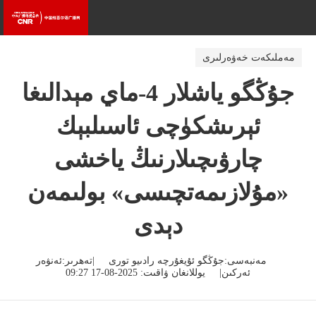
مەملىكەت خەۋەرلىرى
جۇڭگو ياشلار 4-ماي مېدالىغا
ئېرىشكۈچى ئاسىلبېك
چارۋىچىلارنىڭ ياخشى
«مۇلازىمەتچىسى» بولىمەن
دېدى
مەنبەسى:جۇڭگو ئۇيغۇرچە رادىيو تورى |تەھرىر:ئەنۋەر
ئەركىن| يوللانغان ۋاقىت: 2025-08-17 09:27