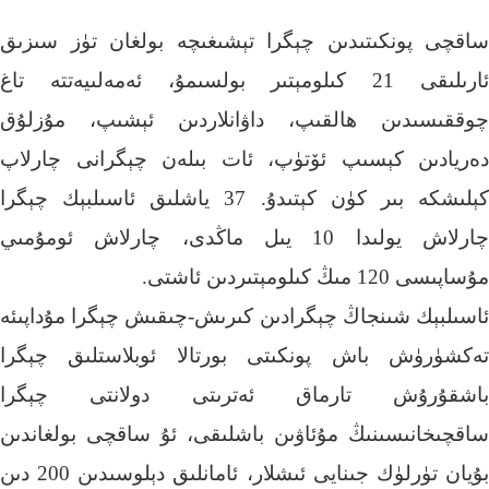
ساقچى پونكىتىدىن چېگرا تېشىغىچە بولغان تۈز سىزىق
ئارىلىقى 21 كىلومېتىر بولسىمۇ، ئەمەلىيەتتە تاغ
چوققىسىدىن ھالقىپ، داۋانلاردىن ئېشىپ، مۇزلۇق
دەريادىن كېسىپ ئۆتۈپ، ئات بىلەن چېگرانى چارلاپ
كېلىشكە بىر كۈن كېتىدۇ. 37 ياشلىق ئاسىلبېك چېگرا
چارلاش يولىدا 10 يىل ماڭدى، چارلاش ئومۇمىي
مۇساپىسى 120 مىڭ كىلومېتىردىن ئاشتى.
ئاسىلبېك شىنجاڭ چېگرادىن كىرىش-چىقىش چېگرا مۇداپىئە
تەكشۈرۈش باش پونكىتى بورتالا ئوبلاستلىق چېگرا
باشقۇرۇش تارماق ئەترىتى دولانتى چېگرا
ساقچىخانىسىنىڭ مۇئاۋىن باشلىقى، ئۇ ساقچى بولغاندىن
بۇيان تۈرلۈك جىنايى ئىشلار، ئامانلىق دېلوسىدىن 200 دىن