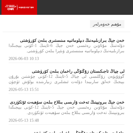
مۇھىم خەۋەرلەر
خەن جېڭ بىرازىلىيەنىڭ دىپلوماتىيە مىنىستىرى بىلەن كۆرۈشتى
دۆلەتنىڭ مۇئاۋىن رەئىسى خەن جېڭ 6-ئاينىڭ 1-كۈنى بېيجىڭدا
بىرازىلىيەنىڭ دىپلوماتىيە مىنىستىرى ۋىئېرا بىلەن كۆرۈشتى.
2026-06-03 10:13
لى چياڭ تاجىكىستان زۇڭتۇڭى راخمان بىلەن كۆرۈشتى
گوۋۇيۈەن زۇڭلىسى لى چياڭ 5-ئاينىڭ 12-كۈنى چۈشتىن بۇرۇن
بېيجىڭ خەلق سارىيىدا دۆلەت ئىشلىرى زىيارىتىدە بولۇش ئۈچۈن
جۇڭگوغا كەلگەن تاجىكىستان زۇڭتۇڭى راخمان بىلەن كۆرۈشتى.
2026-05-13 15:51
خەن جېڭ بىرونېينىڭ تەخت ۋارىسى بىللاخ بىلەن سۆھبەت ئۆتكۈزدى
دۆلەتنىڭ مۇئاۋىن رەئىسى خەن جېڭ 5-ئاينىڭ 12-كۈنى بېيجىڭدا
بىرونېينىڭ تەخت ۋارىسى بىللاخ بىلەن سۆھبەت ئۆتكۈزدى.
2026-05-13 15:48